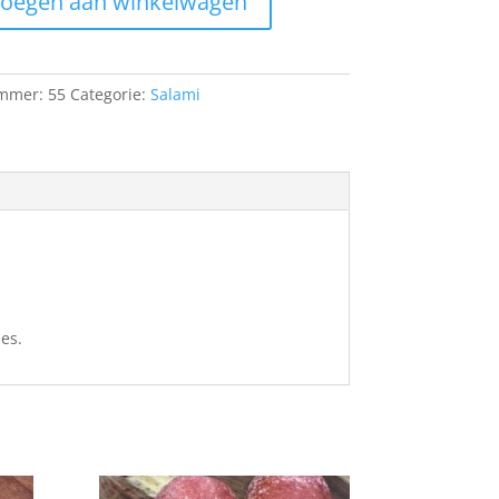
oegen aan winkelwagen
ummer:
55
Categorie:
Salami
es.