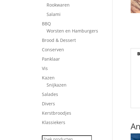
Rookwaren
Salami
BBQ
Worsten en Hamburgers
Brood & Dessert
Conserven
B
Panklaar
Vis
Kazen
Snijkazen
Salades
Divers
Kerstbroodjes
Klassiekers
An
Zoeken