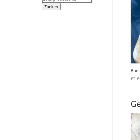
naar:
Zoeken
Boer
€
2,6
Ge