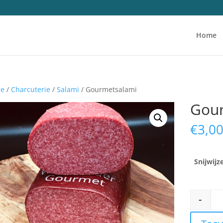
Home
e
/
Charcuterie
/
Salami
/ Gourmetsalami
Gou
€
3,0
Snijwijz
-