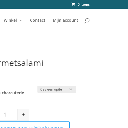
0 items
Winkel
Contact
Mijn account
rmetsalami
0
e charcuterie
+
Gourmetsalami aantal