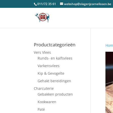
011/72 35 61
webshop@slagerijcornelissen.be
Productcategorieën
Hom
Vers Vlees
Runds- en kalfsvlees
Varkensvlees
Kip & Gevogelte
Gehakt bereidingen
Charcuterie
Gebakken producten
Kookwaren
Paté