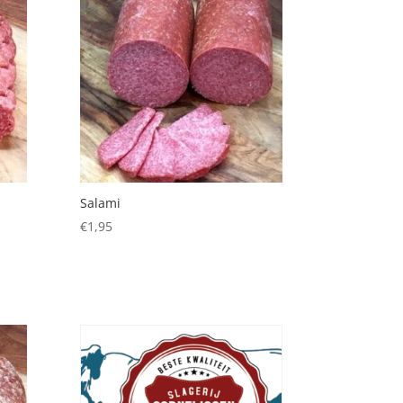
Salami
€
1,95