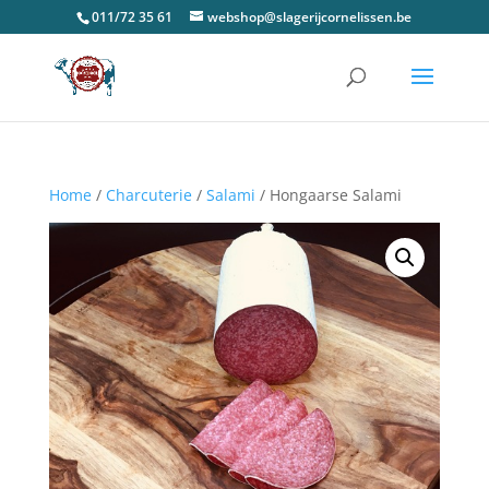
011/72 35 61
webshop@slagerijcornelissen.be
Home
/
Charcuterie
/
Salami
/ Hongaarse Salami