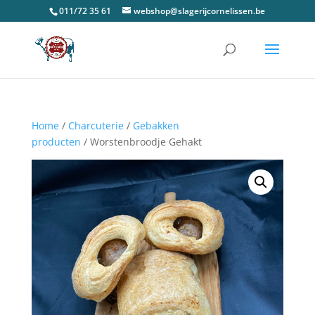
011/72 35 61
webshop@slagerijcornelissen.be
Home
/
Charcuterie
/
Gebakken
producten
/ Worstenbroodje Gehakt