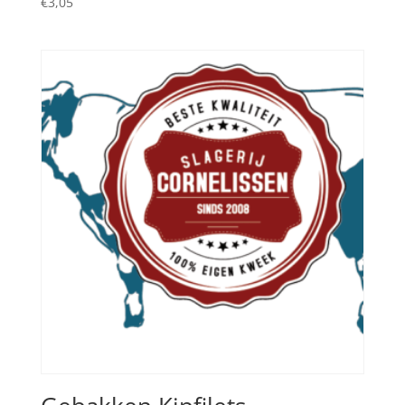
€
3,05