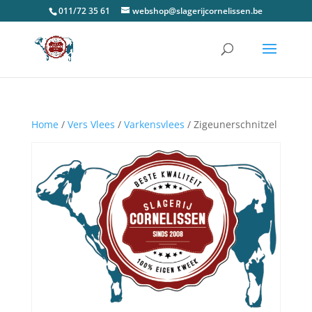
011/72 35 61
webshop@slagerijcornelissen.be
Home
/
Vers Vlees
/
Varkensvlees
/ Zigeunerschnitzel